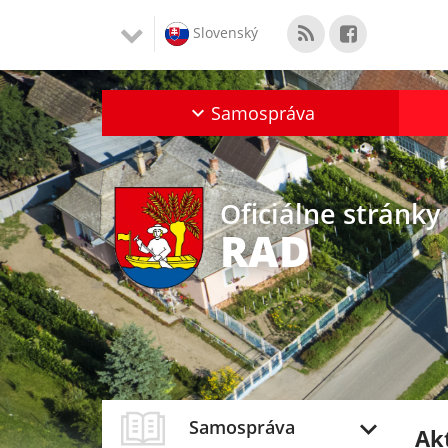
Slovenský
Samospráva
Oficiálne stránky
RAD
Samospráva
Ak