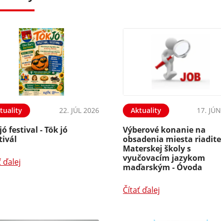
tuality
22. JÚL 2026
Aktuality
17. JÚ
jó festival - Tök jó
Výberové konanie na
tivál
obsadenia miesta riadite
Materskej školy s
vyučovacím jazykom
ť ďalej
maďarským - Óvoda
Čítať ďalej