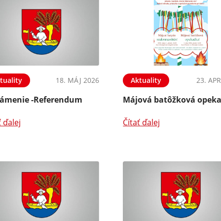
tuality
18. MÁJ 2026
Aktuality
23. APR
ámenie -Referendum
Májová batôžková opek
ť ďalej
Čítať ďalej