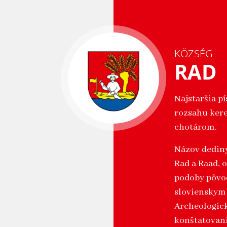
KÖZSÉG
RAD
Najstaršia pí
rozsahu kere
chotárom.
Názov dediny 
Rad a Raad, o
podoby pôvo
sloviensky
Archeologic
konštatovaniu