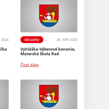
Aktuality
Zber komunálne
 2026
Aktuality
20. APR 2026
Hulladéknaptár
ačka
Vyhláška-Výberové konanie,
Čítať ďalej
Materská škola Rad
Čítať ďalej
Aktuality