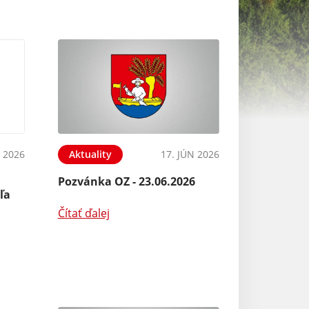
N 2026
Aktuality
17. JÚN 2026
Aktuality
Pozvánka OZ - 23.06.2026
Pozvánka OZ - 2
ľa
Čítať ďalej
Čítať ďalej