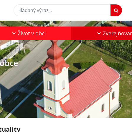
Hľadaný výraz...
Život v obci
Zverejňova
 obce
tuality