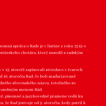
somná správa o Rade je v listine z roku 1319 o
stúrskeho chotára, ktorý susedil s radským
v 15. storočí zapisovali striedavo v tvaroch
d 16. storočia Rad, čo boli maďarizované
dného slovenského názvu, totožného so
m osobným menom Rád.
ké, písomné a jazykovedné pramene vedú ku
, že Rad jestvuje od 9. storočia, kedy patril k