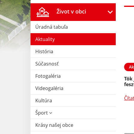
Život v obci
Úradná tabuľa
Aktuality
História
Súčasnosť
03. FEB 2026
Aktuality
17. JAN 2026
Ak
Fotogaléria
Smútočný oznam -
Tök 
Gyászjelentés
fesz
Videogaléria
Čítať ďalej
Číta
Kultúra
Šport
Krásy našej obce