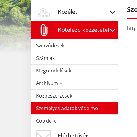
Sz
Közélet
http
Kötelező közzététel
Szerződések
Számlák
Megrendelések
Archívum
Közbeszerzések
Személyes adatok védelme
Cookie-k
Elérhetőség