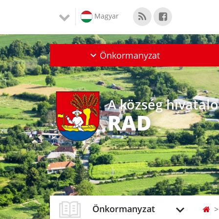
Magyar
Önkormanyzat
A község hivatal
RAD
Önkormanyzat