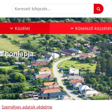
Keresett kifejezés...
Közélet
Kötelező közzétét
os honlapja
Személyes adatok védelme