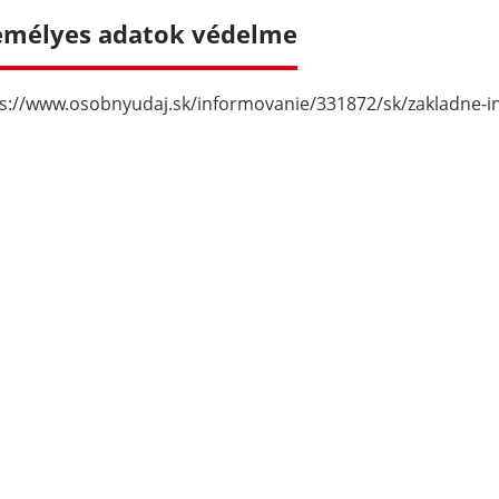
emélyes adatok védelme
s://www.osobnyudaj.sk/informovanie/331872/sk/zakladne-i