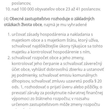
poslancov,
nad 100 000 obyvateľov obce 23 až 41 poslancov.
(4)
Obecné zastupiteľstvo rozhoduje o základných
otázkach života obce
, najmä je mu vyhradené
určovať zásady hospodárenia a nakladania s
majetkom obce a s majetkom štátu, ktorý užíva,
schvaľovať najdôležitejšie úkony týkajúce sa tohto
majetku a kontrolovať hospodárenie s ním,
schvaľovať rozpočet obce a jeho zmeny,
kontrolovať jeho čerpanie a schvaľovať záverečný
účet obce, vyhlásiť dobrovoľnú zbierku a ustanoviť
jej podmienky, schvaľovať emisiu komunálnych
dlhopisov, schvaľovať zmluvu uzavretú podľa § 20
ods. 1, rozhodovať o prijatí úveru alebo pôžičky, o
prevzatí záruky za poskytnutie návratnej finančnej
výpomoci zo štátneho rozpočtu; v rozsahu
určenom zastupiteľstvom môže zmeny rozpočtu