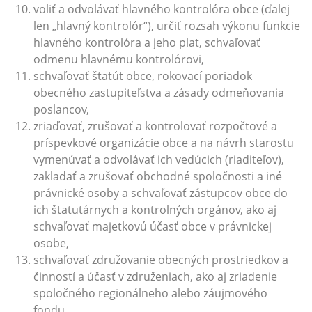
voliť a odvolávať hlavného kontrolóra obce (ďalej
len „hlavný kontrolór“), určiť rozsah výkonu funkcie
hlavného kontrolóra a jeho plat, schvaľovať
odmenu hlavnému kontrolórovi,
schvaľovať štatút obce, rokovací poriadok
obecného zastupiteľstva a zásady odmeňovania
poslancov,
zriaďovať, zrušovať a kontrolovať rozpočtové a
príspevkové organizácie obce a na návrh starostu
vymenúvať a odvolávať ich vedúcich (riaditeľov),
zakladať a zrušovať obchodné spoločnosti a iné
právnické osoby a schvaľovať zástupcov obce do
ich štatutárnych a kontrolných orgánov, ako aj
schvaľovať majetkovú účasť obce v právnickej
osobe,
schvaľovať združovanie obecných prostriedkov a
činností a účasť v združeniach, ako aj zriadenie
spoločného regionálneho alebo záujmového
fondu,