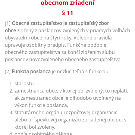
obecnom zriadení
§ 11
(1)
Obecné zastupiteľstvo je zastupiteľský zbor
obce
zložený z poslancov zvolených v priamych voľbách
obyvateľmi obce na štyri roky. Volebné pravidlá
upravuje osobitný predpis. Funkčné obdobie
obecného zastupiteľstva sa končí zložením sľubu
poslancov novozvoleného obecného zastupiteľstva.
(2)
Funkcia poslanca
je nezlučiteľná s funkciou
starostu,
zamestnanca obce, v ktorej bol zvolený; to neplatí,
ak zamestnanec obce je dlhodobo uvoľnený na
výkon funkcie poslanca,
štatutárneho orgánu rozpočtovej organizácie
alebo príspevkovej organizácie zriadenej obcou, v
ktorej bol zvolený,
podľa osobitného zákona.