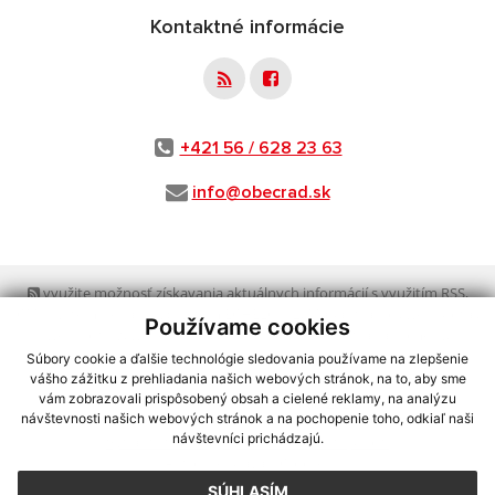
Kontaktné informácie
+421 56 / 628 23 63
info@obecrad.sk
využite možnosť získavania aktuálnych informácií s využitím RSS
,
CMS systém (redakčný) systém ECHELON 2,
Mapa stránok
,
web portál
,
Používame cookies
webhosting
,
webex.digital, s.r.o.
,
domény
,
registrácia domény
,
spoločnosť webex.digital, s.r.o.
,
technický prevádzkovateľ
Súbory cookie a ďalšie technológie sledovania používame na zlepšenie
vášho zážitku z prehliadania našich webových stránok, na to, aby sme
vám zobrazovali prispôsobený obsah a cielené reklamy, na analýzu
Posledná aktualizácia:
03.08.2026
návštevnosti našich webových stránok a na pochopenie toho, odkiaľ naši
návštevníci prichádzajú.
Vytlačiť stránku
|
Vyhlásenie o prístupnosti
Autorské práva
|
Cookies
SÚHLASÍM