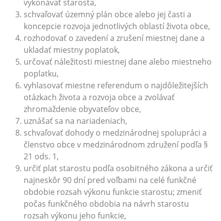
vykonávať starosta,
schvaľovať územný plán obce alebo jej časti a
koncepcie rozvoja jednotlivých oblastí života obce,
rozhodovať o zavedení a zrušení miestnej dane a
ukladať miestny poplatok,
určovať náležitosti miestnej dane alebo miestneho
poplatku,
vyhlasovať miestne referendum o najdôležitejších
otázkach života a rozvoja obce a zvolávať
zhromaždenie obyvateľov obce,
uznášať sa na nariadeniach,
schvaľovať dohody o medzinárodnej spolupráci a
členstvo obce v medzinárodnom združení podľa §
21 ods. 1,
určiť plat starostu podľa osobitného zákona a určiť
najneskôr 90 dní pred voľbami na celé funkčné
obdobie rozsah výkonu funkcie starostu; zmeniť
počas funkčného obdobia na návrh starostu
rozsah výkonu jeho funkcie,