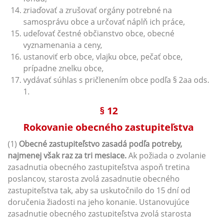
zriaďovať a zrušovať orgány potrebné na
samosprávu obce a určovať náplň ich práce,
udeľovať čestné občianstvo obce, obecné
vyznamenania a ceny,
ustanoviť erb obce, vlajku obce, pečať obce,
prípadne znelku obce,
vydávať súhlas s pričlenením obce podľa § 2aa ods.
1.
§ 12
Rokovanie obecného zastupiteľstva
(1)
Obecné zastupiteľstvo zasadá podľa potreby,
najmenej však raz za tri mesiace.
Ak požiada o zvolanie
zasadnutia obecného zastupiteľstva aspoň tretina
poslancov, starosta zvolá zasadnutie obecného
zastupiteľstva tak, aby sa uskutočnilo do 15 dní od
doručenia žiadosti na jeho konanie. Ustanovujúce
zasadnutie obecného zastupiteľstva zvolá starosta