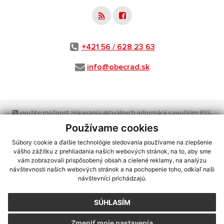
+421 56 / 628 23 63
info@obecrad.sk
využite možnosť získavania aktuálnych informácií s využitím RSS
,
CMS systém (redakčný) systém ECHELON 2,
Mapa stránok
,
web portál
,
Používame cookies
webhosting
,
webex.digital, s.r.o.
,
domény
,
registrácia domény
,
spoločnosť webex.digital, s.r.o.
,
technický prevádzkovateľ
Súbory cookie a ďalšie technológie sledovania používame na zlepšenie
vášho zážitku z prehliadania našich webových stránok, na to, aby sme
vám zobrazovali prispôsobený obsah a cielené reklamy, na analýzu
Posledná aktualizácia:
03.08.2026
návštevnosti našich webových stránok a na pochopenie toho, odkiaľ naši
návštevníci prichádzajú.
Vytlačiť stránku
|
Vyhlásenie o prístupnosti
Autorské práva
|
Cookies
SÚHLASÍM
webdesign
|
Zmeniť moje nastavenia