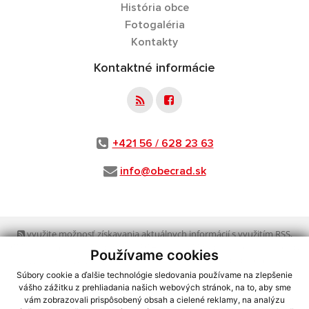
História obce
Fotogaléria
Kontakty
Kontaktné informácie
+421 56 / 628 23 63
info@obecrad.sk
využite možnosť získavania aktuálnych informácií s využitím RSS
,
CMS systém (redakčný) systém ECHELON 2,
Mapa stránok
,
web portál
,
Používame cookies
webhosting
,
webex.digital, s.r.o.
,
domény
,
registrácia domény
,
spoločnosť webex.digital, s.r.o.
,
technický prevádzkovateľ
Súbory cookie a ďalšie technológie sledovania používame na zlepšenie
vášho zážitku z prehliadania našich webových stránok, na to, aby sme
vám zobrazovali prispôsobený obsah a cielené reklamy, na analýzu
Posledná aktualizácia:
03.08.2026