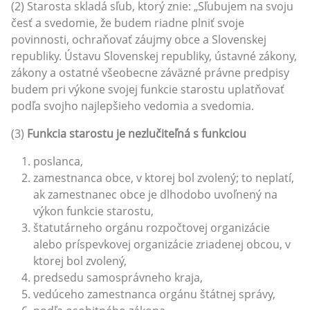
(2) Starosta skladá sľub, ktorý znie: „Sľubujem na svoju
česť a svedomie, že budem riadne plniť svoje
povinnosti, ochraňovať záujmy obce a Slovenskej
republiky. Ústavu Slovenskej republiky, ústavné zákony,
zákony a ostatné všeobecne záväzné právne predpisy
budem pri výkone svojej funkcie starostu uplatňovať
podľa svojho najlepšieho vedomia a svedomia.
(3)
Funkcia starostu je nezlučiteľná s funkciou
poslanca,
zamestnanca obce, v ktorej bol zvolený; to neplatí,
ak zamestnanec obce je dlhodobo uvoľnený na
výkon funkcie starostu,
štatutárneho orgánu rozpočtovej organizácie
alebo príspevkovej organizácie zriadenej obcou, v
ktorej bol zvolený,
predsedu samosprávneho kraja,
vedúceho zamestnanca orgánu štátnej správy,