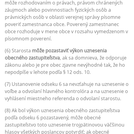
môže rozhodovaním o právach, právom chránených
záujmoch alebo povinnostiach fyzických osôb a
právnických osôb v oblasti verejnej správy písomne
poveriť zamestnanca obce. Poverený zamestnanec
obce rozhoduje v mene obce v rozsahu vymedzenom v
písomnom poverení.
(6) Starosta
môže pozastaviť výkon uznesenia
obecného zastupiteľstva
, ak sa domnieva, že odporuje
zákonu alebo je pre obec zjavne nevýhodné tak, že ho
nepodpíše v lehote podľa § 12 ods. 10.
(7) Ustanovenie odseku 6 sa nevzťahuje na uznesenie o
voľbe a odvolaní hlavného kontrolóra a na uznesenie o
vyhlásení miestneho referenda o odvolaní starostu.
(8) Ak bol výkon uznesenia obecného zastupiteľstva
podľa odseku 6 pozastavený, môže obecné
zastupiteľstvo toto uznesenie trojpätinovou väčšinou
hlasov všetkých poslancov potvrdiť; ak obecné