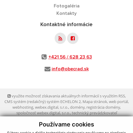
Fotogaléria
Kontakty
Kontaktné informácie
+421 56 / 628 23 63
info@obecrad.sk
využite možnosť získavania aktuálnych informácií s využitím RSS
,
CMS systém (redakčný) systém ECHELON 2,
Mapa stránok
,
web portál
,
webhosting
,
webex.digital, s.r.o.
,
domény
,
registrácia domény
,
spoločnosť webex.digital, s.r.o.
,
technický prevádzkovateľ
Používame cookies
Posledná aktualizácia:
03.08.2026
Súbory cookie a ďalšie technológie sledovania používame na zlepšenie