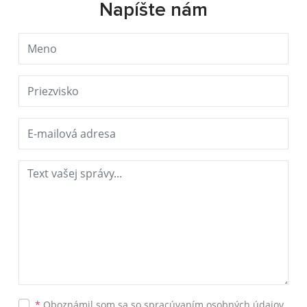
Napíšte nám
*
Oboznámil som sa so
spracúvaním osobných údajov