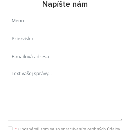
Napíšte nám
*
Oboznámil som sa so
spracúvaním osobných údajov