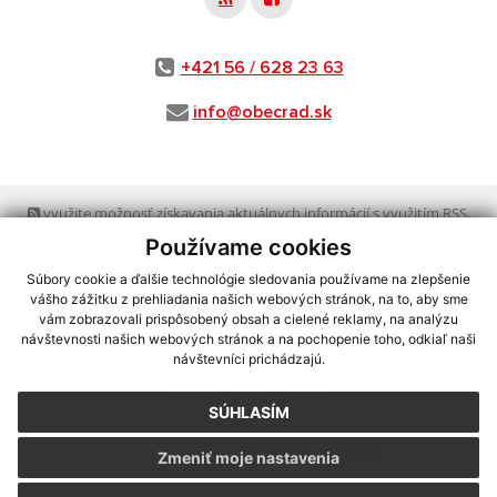
+421 56 / 628 23 63
info@obecrad.sk
využite možnosť získavania aktuálnych informácií s využitím RSS
,
CMS systém (redakčný) systém ECHELON 2,
Mapa stránok
,
web portál
,
Používame cookies
webhosting
,
webex.digital, s.r.o.
,
domény
,
registrácia domény
,
spoločnosť webex.digital, s.r.o.
,
technický prevádzkovateľ
Súbory cookie a ďalšie technológie sledovania používame na zlepšenie
vášho zážitku z prehliadania našich webových stránok, na to, aby sme
vám zobrazovali prispôsobený obsah a cielené reklamy, na analýzu
Posledná aktualizácia:
03.08.2026
návštevnosti našich webových stránok a na pochopenie toho, odkiaľ naši
návštevníci prichádzajú.
Vytlačiť stránku
|
Vyhlásenie o prístupnosti
Autorské práva
|
Cookies
SÚHLASÍM
webdesign
|
Zmeniť moje nastavenia