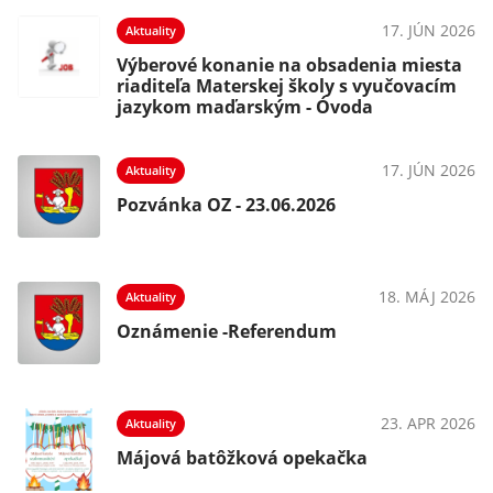
17. JÚN 2026
Aktuality
Výberové konanie na obsadenia miesta
riaditeľa Materskej školy s vyučovacím
jazykom maďarským - Óvoda
17. JÚN 2026
Aktuality
Pozvánka OZ - 23.06.2026
18. MÁJ 2026
Aktuality
Oznámenie -Referendum
23. APR 2026
Aktuality
Májová batôžková opekačka