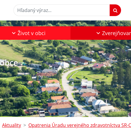
Hľadaný výraz...
Život v obci
Zverejňova
 obce
Aktuality
Opatrenia Úradu verejného zdravotníctva SR-