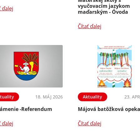
vyučovacím jazykom
ť ďalej
maďarským - Óvoda
Čítať ďalej
tuality
18. MÁJ 2026
Aktuality
23. APR
ámenie -Referendum
Májová batôžková opek
ť ďalej
Čítať ďalej