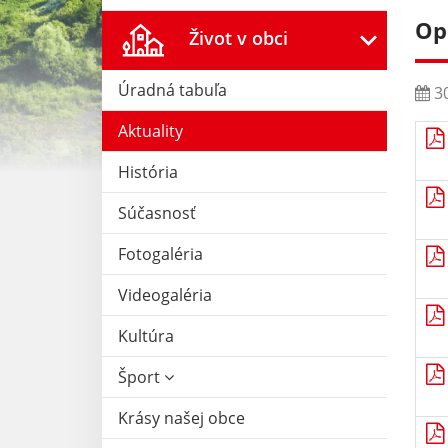
Op
Život v obci
Úradná tabuľa
30
Aktuality
História
Súčasnosť
Fotogaléria
Videogaléria
Kultúra
Šport
Krásy našej obce