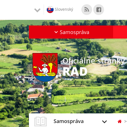
Slovenský
Samospráva
Oficiálne stránky
RAD
Samospráva