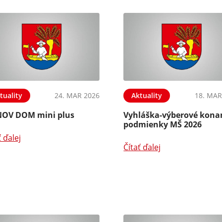
tuality
24. MAR 2026
Aktuality
18. MAR
OV DOM mini plus
Vyhláška-výberové kona
podmienky MŠ 2026
ť ďalej
Čítať ďalej