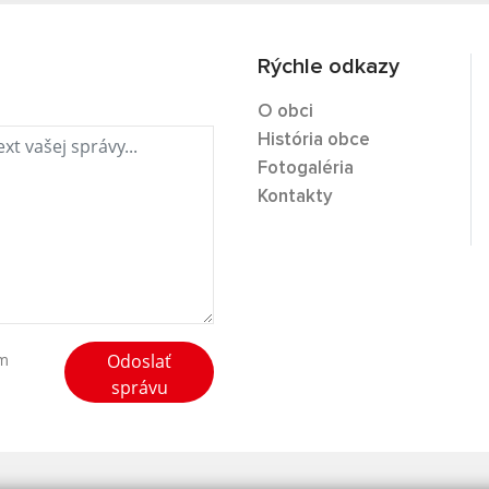
Rýchle odkazy
O obci
História obce
Fotogaléria
Kontakty
Odoslať
ím
správu