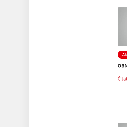
Ak
OBN
Číta