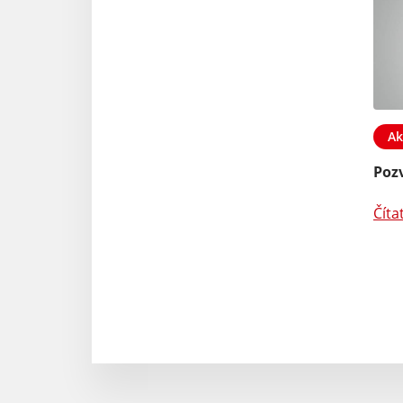
Ak
Poz
Číta