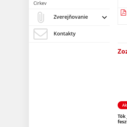
Cirkev
Zverejňovanie
Kontakty
Zo
Ak
Tök 
fesz