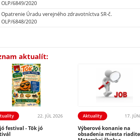
OLP/6849/2020
Opatrenie Úradu verejného zdravotníctva SR-č.
OLP/6848/2020
znam aktualít:
tuality
22. JÚL 2026
Aktuality
17. JÚ
jó festival - Tök jó
Výberové konanie na
tivál
obsadenia miesta riadite
Materskej školy s