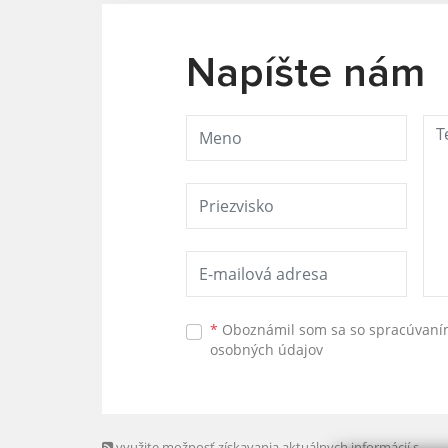
Napíšte nám
*
Oboznámil som sa so
spracúvan
osobných údajov
využite možnosť získavania aktuálnych informácií s