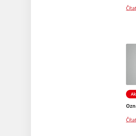
Číta
Ak
Ozn
Číta