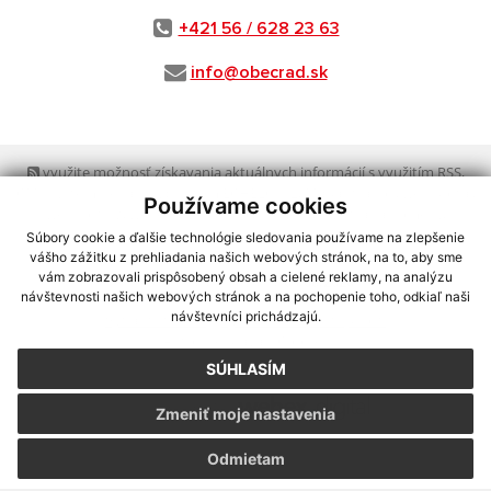
+421 56 / 628 23 63
info@obecrad.sk
využite možnosť získavania aktuálnych informácií s využitím RSS
,
CMS systém (redakčný) systém ECHELON 2,
Mapa stránok
,
web portál
,
Používame cookies
webhosting
,
webex.digital, s.r.o.
,
domény
,
registrácia domény
,
spoločnosť webex.digital, s.r.o.
,
technický prevádzkovateľ
Súbory cookie a ďalšie technológie sledovania používame na zlepšenie
vášho zážitku z prehliadania našich webových stránok, na to, aby sme
vám zobrazovali prispôsobený obsah a cielené reklamy, na analýzu
Posledná aktualizácia:
03.08.2026
návštevnosti našich webových stránok a na pochopenie toho, odkiaľ naši
návštevníci prichádzajú.
Vytlačiť stránku
|
Vyhlásenie o prístupnosti
Autorské práva
|
Cookies
SÚHLASÍM
webdesign
|
Zmeniť moje nastavenia
Odmietam