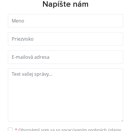
Napíšte nám
*
Oboznámil som sa so
spracúvaním osobných údajov