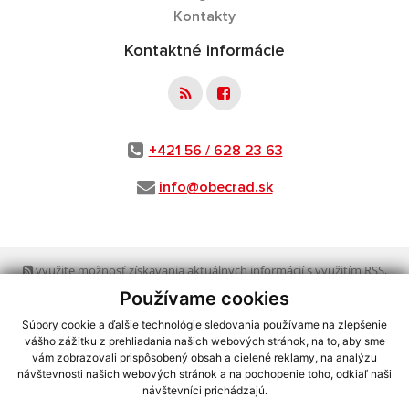
Kontakty
Kontaktné informácie
+421 56 / 628 23 63
info@obecrad.sk
využite možnosť získavania aktuálnych informácií s využitím RSS
,
CMS systém (redakčný) systém ECHELON 2,
Mapa stránok
,
web portál
,
Používame cookies
webhosting
,
webex.digital, s.r.o.
,
domény
,
registrácia domény
,
spoločnosť webex.digital, s.r.o.
,
technický prevádzkovateľ
Súbory cookie a ďalšie technológie sledovania používame na zlepšenie
vášho zážitku z prehliadania našich webových stránok, na to, aby sme
vám zobrazovali prispôsobený obsah a cielené reklamy, na analýzu
Posledná aktualizácia:
03.08.2026
návštevnosti našich webových stránok a na pochopenie toho, odkiaľ naši
návštevníci prichádzajú.
Vytlačiť stránku
|
Vyhlásenie o prístupnosti