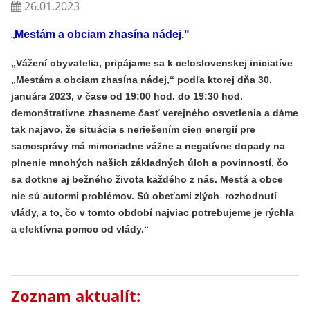
26.01.2023
„
Mestám a obciam zhasína nádej."
„Vážení obyvatelia, pripájame sa k celoslovenskej iniciatíve
„Mestám a obciam zhasína nádej,“ podľa ktorej dňa 30.
januára 2023, v čase od 19:00 hod. do 19:30 hod.
demonštratívne zhasneme časť verejného osvetlenia a dáme
tak najavo, že situácia s neriešením cien energií pre
samosprávy má mimoriadne vážne a negatívne dopady na
plnenie mnohých našich základných úloh a povinností, čo
sa dotkne aj bežného života každého z nás. Mestá a obce
nie sú autormi problémov. Sú obeťami zlých rozhodnutí
vlády, a to, čo v tomto období najviac potrebujeme je rýchla
a efektívna pomoc od vlády.“
Zoznam aktualít: