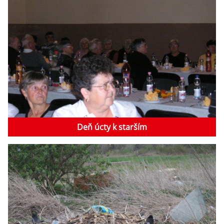
Deň úcty k starším