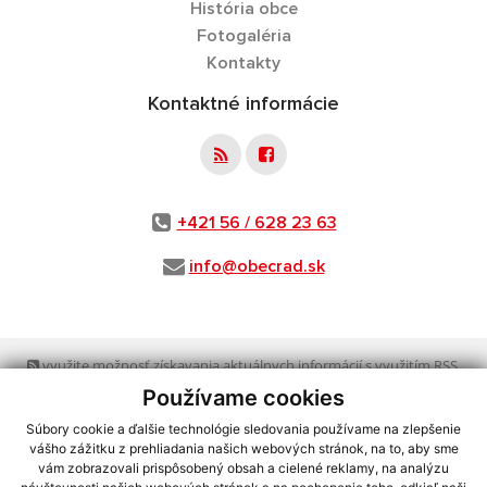
História obce
Fotogaléria
Kontakty
Kontaktné informácie
+421 56 / 628 23 63
info@obecrad.sk
využite možnosť získavania aktuálnych informácií s využitím RSS
,
CMS systém (redakčný) systém ECHELON 2,
Mapa stránok
,
web portál
,
Používame cookies
webhosting
,
webex.digital, s.r.o.
,
domény
,
registrácia domény
,
spoločnosť webex.digital, s.r.o.
,
technický prevádzkovateľ
Súbory cookie a ďalšie technológie sledovania používame na zlepšenie
vášho zážitku z prehliadania našich webových stránok, na to, aby sme
vám zobrazovali prispôsobený obsah a cielené reklamy, na analýzu
Posledná aktualizácia:
03.08.2026