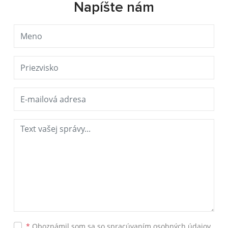
Napíšte nám
*
Oboznámil som sa so
spracúvaním osobných údajov