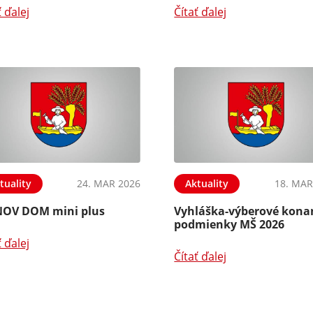
ť ďalej
Čítať ďalej
tuality
24. MAR 2026
Aktuality
18. MAR
OV DOM mini plus
Vyhláška-výberové kona
podmienky MŠ 2026
ť ďalej
Čítať ďalej