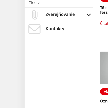
Cirkev
Tök 
fesz
Zverejňovanie
Číta
Kontakty
Ak
Ozn