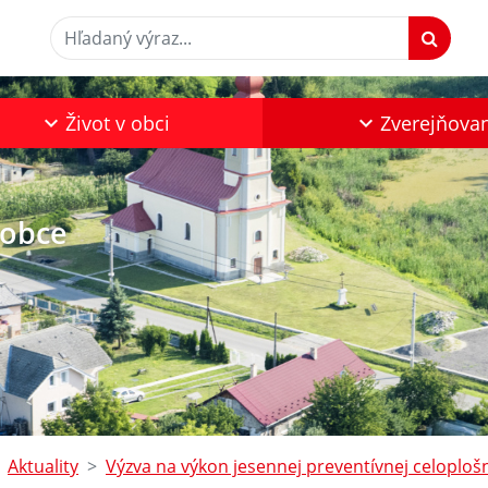
Hľadaný výraz...
Život v obci
Zverejňova
 obce
Aktuality
Výzva na výkon jesennej preventívnej celoplošn