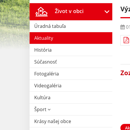
Vý
Život v obci
Úradná tabuľa
01
Aktuality
História
Súčasnosť
Zo
Fotogaléria
Videogaléria
Kultúra
Šport
Krásy našej obce
Ak