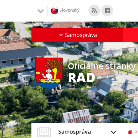
Slovenský
Samospráva
Oficiálne stránky
RAD
Samospráva