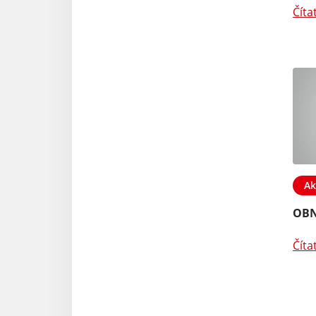
Číta
Ak
OBN
Číta