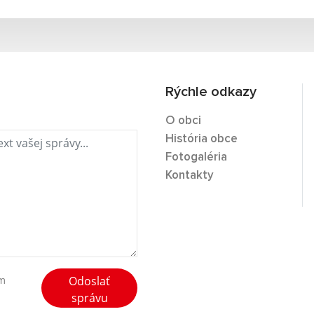
Rýchle odkazy
O obci
História obce
Fotogaléria
Kontakty
Odoslať
ím
správu