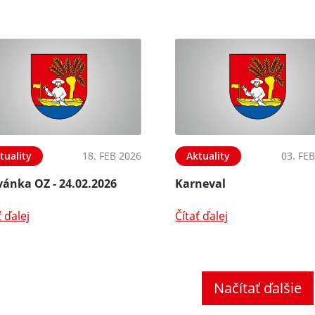
tuality
18. FEB 2026
Aktuality
03. FE
vánka OZ - 24.02.2026
Karneval
ť ďalej
Čítať ďalej
Načítať ďalšie