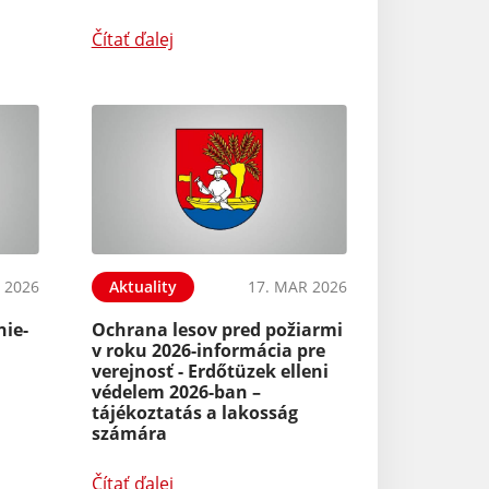
Čítať ďalej
 2026
Aktuality
17. MAR 2026
nie-
Ochrana lesov pred požiarmi
v roku 2026-informácia pre
verejnosť - Erdőtüzek elleni
védelem 2026-ban –
tájékoztatás a lakosság
számára
Čítať ďalej