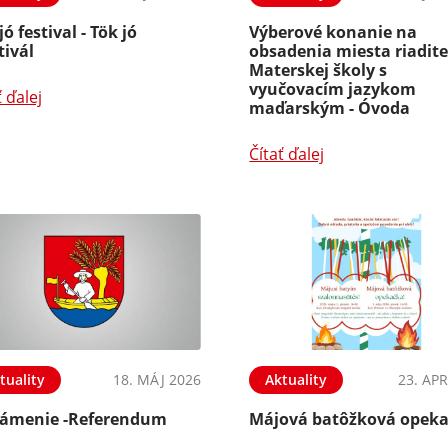
jó festival - Tök jó
Výberové konanie na
tivál
obsadenia miesta riadite
Materskej školy s
vyučovacím jazykom
ť ďalej
maďarským - Óvoda
Čítať ďalej
tuality
18. MÁJ 2026
Aktuality
23. APR
ámenie -Referendum
Májová batôžková opek