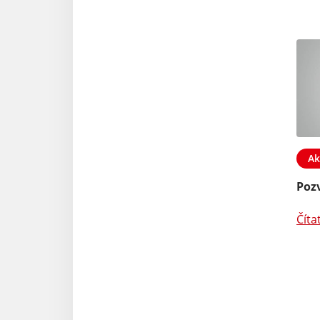
Ak
Poz
Číta