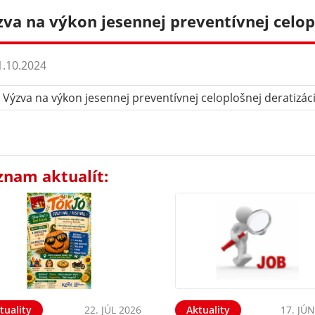
zva na výkon jesennej preventívnej celop
.10.2024
Výzva na výkon jesennej preventívnej celoplošnej deratizác
znam aktualít:
tuality
22. JÚL 2026
Aktuality
17. JÚ