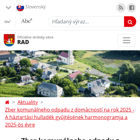
Slovenský
Hľadaný výraz...
Oficiálne stránky obce
RAD
Aktuality
Zber komunálneho odpadu z domácností na rok 2025 -
A háztartási hulladék gyűjtésének harmonogramja a
2025-ös évre