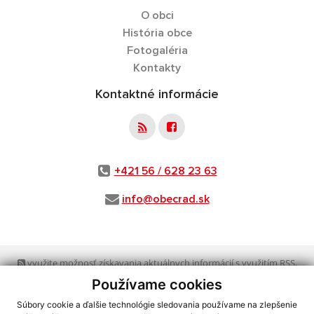
O obci
História obce
Fotogaléria
Kontakty
Kontaktné informácie
+421 56 / 628 23 63
info@obecrad.sk
využite možnosť získavania aktuálnych informácií s využitím RSS
,
CMS systém (redakčný) systém ECHELON 2,
Mapa stránok
,
web portál
,
Používame cookies
webhosting
,
webex.digital, s.r.o.
,
domény
,
registrácia domény
,
spoločnosť webex.digital, s.r.o.
,
technický prevádzkovateľ
Súbory cookie a ďalšie technológie sledovania používame na zlepšenie