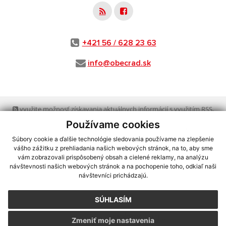
+421 56 / 628 23 63
info@obecrad.sk
využite možnosť získavania aktuálnych informácií s využitím RSS
,
CMS systém (redakčný) systém ECHELON 2,
Mapa stránok
,
web portál
,
Používame cookies
webhosting
,
webex.digital, s.r.o.
,
domény
,
registrácia domény
,
spoločnosť webex.digital, s.r.o.
,
technický prevádzkovateľ
Súbory cookie a ďalšie technológie sledovania používame na zlepšenie
vášho zážitku z prehliadania našich webových stránok, na to, aby sme
vám zobrazovali prispôsobený obsah a cielené reklamy, na analýzu
Posledná aktualizácia:
03.08.2026
návštevnosti našich webových stránok a na pochopenie toho, odkiaľ naši
návštevníci prichádzajú.
Vytlačiť stránku
|
Vyhlásenie o prístupnosti
Autorské práva
|
Cookies
SÚHLASÍM
webdesign
|
Zmeniť moje nastavenia